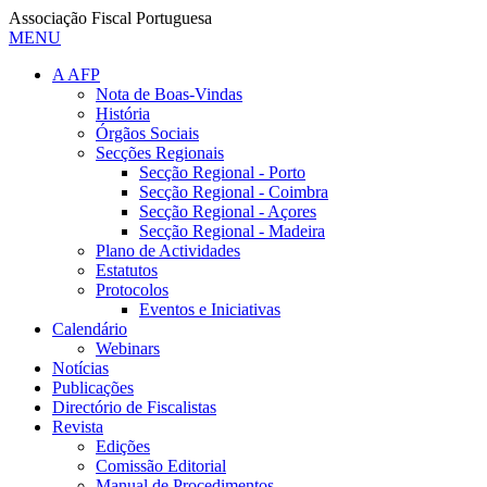
Associação Fiscal Portuguesa
MENU
A AFP
Nota de Boas-Vindas
História
Órgãos Sociais
Secções Regionais
Secção Regional - Porto
Secção Regional - Coimbra
Secção Regional - Açores
Secção Regional - Madeira
Plano de Actividades
Estatutos
Protocolos
Eventos e Iniciativas
Calendário
Webinars
Notícias
Publicações
Directório de Fiscalistas
Revista
Edições
Comissão Editorial
Manual de Procedimentos