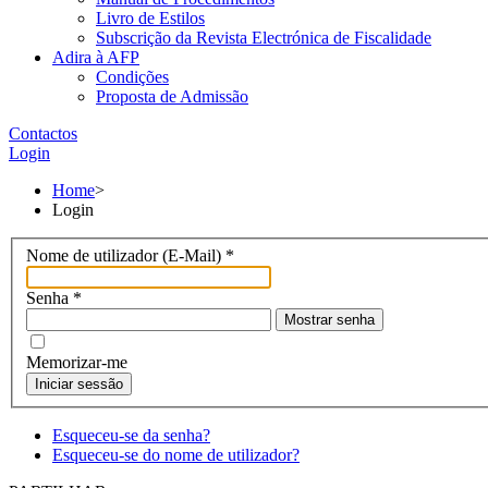
Livro de Estilos
Subscrição da Revista Electrónica de Fiscalidade
Adira à AFP
Condições
Proposta de Admissão
Contactos
Login
Home
>
Login
Nome de utilizador (E-Mail)
*
Senha
*
Mostrar senha
Memorizar-me
Iniciar sessão
Esqueceu-se da senha?
Esqueceu-se do nome de utilizador?