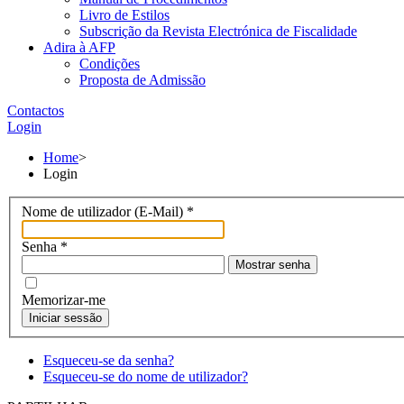
Livro de Estilos
Subscrição da Revista Electrónica de Fiscalidade
Adira à AFP
Condições
Proposta de Admissão
Contactos
Login
Home
>
Login
Nome de utilizador (E-Mail)
*
Senha
*
Mostrar senha
Memorizar-me
Iniciar sessão
Esqueceu-se da senha?
Esqueceu-se do nome de utilizador?