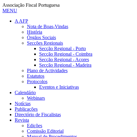
Associação Fiscal Portuguesa
MENU
A AFP
Nota de Boas-Vindas
História
Órgãos Sociais
Secções Regionais
Secção Regional - Porto
Secção Regional - Coimbra
Secção Regional - Açores
Secção Regional - Madeira
Plano de Actividades
Estatutos
Protocolos
Eventos e Iniciativas
Calendário
Webinars
Notícias
Publicações
Directório de Fiscalistas
Revista
Edições
Comissão Editorial
Manual de Procedimentos