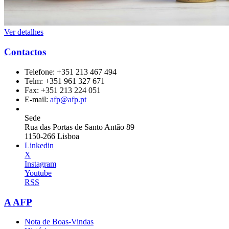
Ver detalhes
Contactos
Telefone:
+351 213 467 494
Telm:
+351 961 327 671
Fax:
+351 213 224 051
E-mail:
afp@afp.pt
Sede
Rua das Portas de Santo Antão 89
1150-266 Lisboa
Linkedin
X
Instagram
Youtube
RSS
A AFP
Nota de Boas-Vindas