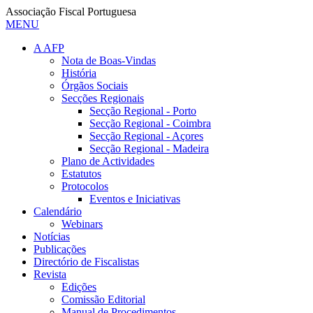
Associação Fiscal Portuguesa
MENU
A AFP
Nota de Boas-Vindas
História
Órgãos Sociais
Secções Regionais
Secção Regional - Porto
Secção Regional - Coimbra
Secção Regional - Açores
Secção Regional - Madeira
Plano de Actividades
Estatutos
Protocolos
Eventos e Iniciativas
Calendário
Webinars
Notícias
Publicações
Directório de Fiscalistas
Revista
Edições
Comissão Editorial
Manual de Procedimentos