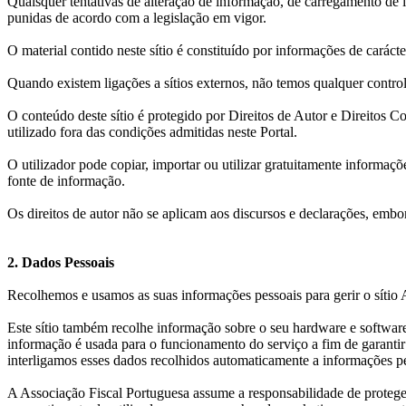
Quaisquer tentativas de alteração de informação, de carregamento de 
punidas de acordo com a legislação em vigor.
O material contido neste sítio é constituído por informações de caráct
Quando existem ligações a sítios externos, não temos qualquer contro
O conteúdo deste sítio é protegido por Direitos de Autor e Direitos C
utilizado fora das condições admitidas neste Portal.
O utilizador pode copiar, importar ou utilizar gratuitamente informaçõ
fonte de informação.
Os direitos de autor não se aplicam aos discursos e declarações, embor
2. Dados Pessoais
Recolhemos e usamos as suas informações pessoais para gerir o sítio A
Este sítio também recolhe informação sobre o seu hardware e software.
informação é usada para o funcionamento do serviço a fim de garantir a
interligamos esses dados recolhidos automaticamente a informações p
A Associação Fiscal Portuguesa assume a responsabilidade de proteger