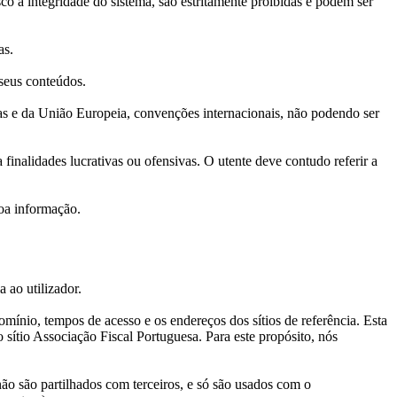
o a integridade do sistema, são estritamente proibidas e podem ser
as.
 seus conteúdos.
esas e da União Europeia, convenções internacionais, não podendo ser
 finalidades lucrativas ou ofensivas. O utente deve contudo referir a
boa informação.
 ao utilizador.
mínio, tempos de acesso e os endereços dos sítios de referência. Esta
 sítio Associação Fiscal Portuguesa. Para este propósito, nós
ão são partilhados com terceiros, e só são usados com o