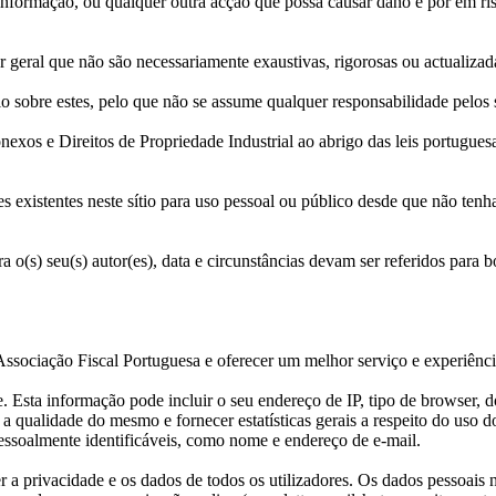
informação, ou qualquer outra acção que possa causar dano e pôr em risc
er geral que não são necessariamente exaustivas, rigorosas ou actualizad
lo sobre estes, pelo que não se assume qualquer responsabilidade pelos
onexos e Direitos de Propriedade Industrial ao abrigo das leis portugu
es existentes neste sítio para uso pessoal ou público desde que não tenha
a o(s) seu(s) autor(es), data e circunstâncias devam ser referidos para 
ssociação Fiscal Portuguesa e oferecer um melhor serviço e experiência
 Esta informação pode incluir o seu endereço de IP, tipo de browser, do
 qualidade do mesmo e fornecer estatísticas gerais a respeito do uso do
essoalmente identificáveis, como nome e endereço de e-mail.
 a privacidade e os dados de todos os utilizadores. Os dados pessoais n