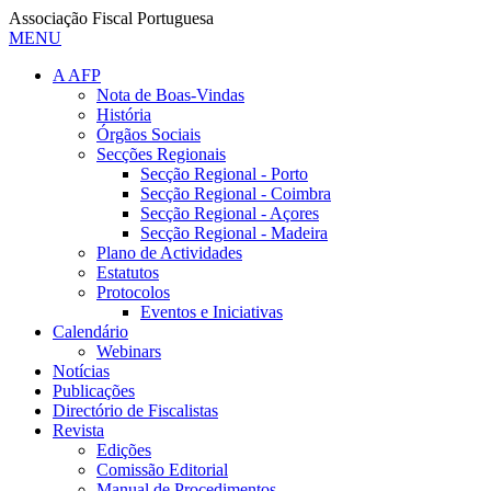
Associação Fiscal Portuguesa
MENU
A AFP
Nota de Boas-Vindas
História
Órgãos Sociais
Secções Regionais
Secção Regional - Porto
Secção Regional - Coimbra
Secção Regional - Açores
Secção Regional - Madeira
Plano de Actividades
Estatutos
Protocolos
Eventos e Iniciativas
Calendário
Webinars
Notícias
Publicações
Directório de Fiscalistas
Revista
Edições
Comissão Editorial
Manual de Procedimentos