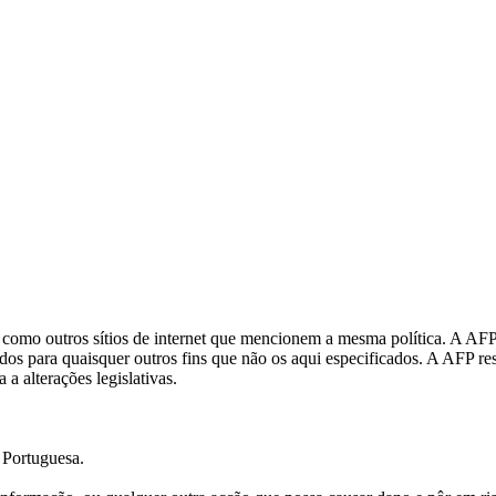
im como outros sítios de internet que mencionem a mesma política. A AFP
os para quaisquer outros fins que não os aqui especificados. A AFP reser
 alterações legislativas.
l Portuguesa.