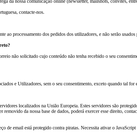
ega da nossa comunicação online (newsletter, mailshots, convites, entre
rtuguesa, contacte-nos.
nte ao processamento dos pedidos dos utilizadores, e não serão usados
reto?
 correio não solicitado cujo conteúdo não tenha recebido o seu consent
iados e Utilizadores, sem o seu consentimento, exceto quando tal for e
ervidores localizados na União Europeia. Estes servidores são protegi
 ser removido da nossa base de dados, poderá exercer esse direito, conta
ço de email está protegido contra piratas. Necessita ativar o JavaScript 