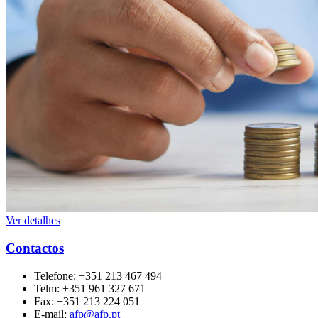
Ver detalhes
Contactos
Telefone:
+351 213 467 494
Telm:
+351 961 327 671
Fax:
+351 213 224 051
E-mail:
afp@afp.pt