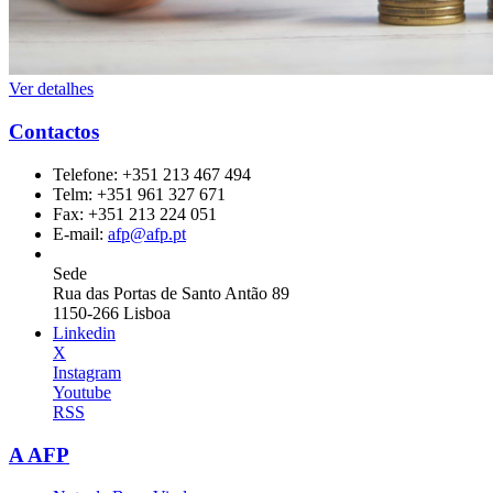
Ver detalhes
Contactos
Telefone:
+351 213 467 494
Telm:
+351 961 327 671
Fax:
+351 213 224 051
E-mail:
afp@afp.pt
Sede
Rua das Portas de Santo Antão 89
1150-266 Lisboa
Linkedin
X
Instagram
Youtube
RSS
A AFP