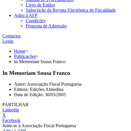
Livro de Estilos
Subscrição da Revista Electrónica de Fiscalidade
Adira à AFP
Condições
Proposta de Admissão
Contactos
Login
Home
>
Publicações
>
In Memoriam Sousa Franco
In Memoriam Sousa Franco
Autor:
Associação Fiscal Portuguesa
Editora:
Edições Almedina
Data de Edição:
30/03/2005
PARTILHAR
Linkedin
X
Facebook
Junte-se à Associação Fiscal Portuguesa
Adira à AFP