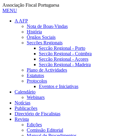
Associação Fiscal Portuguesa
MENU
A AFP
Nota de Boas-Vindas
História
Órgãos Sociais
Secções Regionais
Secção Regional - Porto
Secção Regional - Coimbra
Secção Regional - Açores
Secção Regional - Madeira
Plano de Actividades
Estatutos
Protocolos
Eventos e Iniciativas
Calendário
Webinars
Notícias
Publicações
Directório de Fiscalistas
Revista
Edições
Comissão Editorial
Manual de Procedimentos