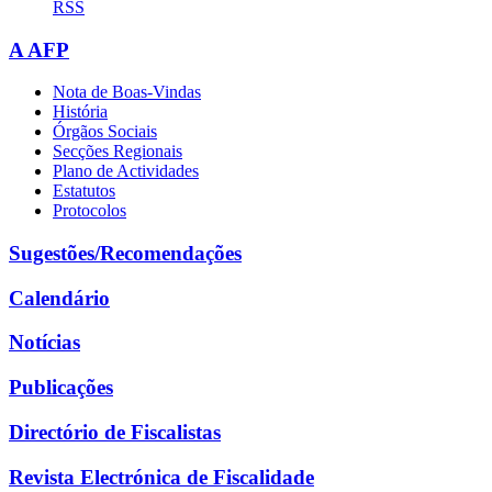
RSS
A AFP
Nota de Boas-Vindas
História
Órgãos Sociais
Secções Regionais
Plano de Actividades
Estatutos
Protocolos
Sugestões/Recomendações
Calendário
Notícias
Publicações
Directório de Fiscalistas
Revista Electrónica de Fiscalidade