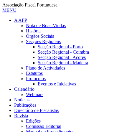
Associação Fiscal Portuguesa
MENU
A AFP
Nota de Boas-Vindas
História
Órgãos Sociais
Secções Regionais
Secção Regional - Porto
Secção Regional - Coimbra
Secção Regional - Açores
Secção Regional - Madeira
Plano de Actividades
Estatutos
Protocolos
Eventos e Iniciativas
Calendário
Webinars
Notícias
Publicações
Directório de Fiscalistas
Revista
Edições
Comissão Editorial
Manual de Procedimentos